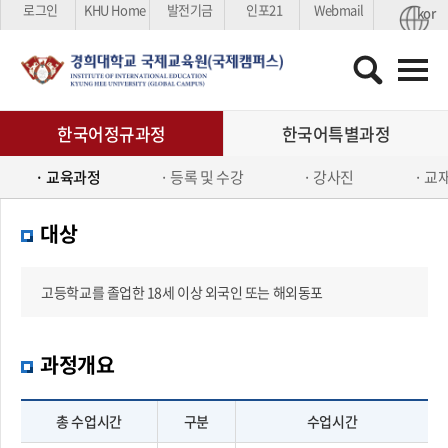
로그인
KHU Home
발전기금
인포21
Webmail
kor
한국어과정
한국어정규과정
한국어특별과정
외국어과정
교육과정
등록 및 수강
강사진
교
교육원소개
대상
생활안내
고등학교를 졸업한 18세 이상 외국인 또는 해외동포
커뮤니티
과정개요
총 수업시간
구분
수업시간