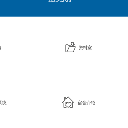
请
资料室
系统
宿舍介绍