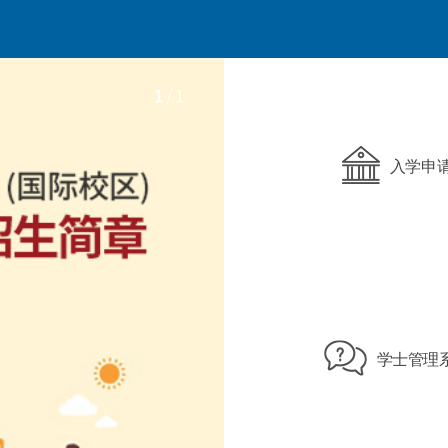
1
/ 1
入学申
学士管理