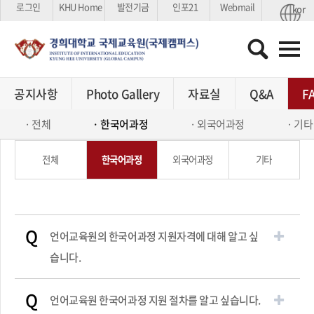
로그인
KHU Home
발전기금
인포21
Webmail
kor
공지사항
한국어과정
Photo Gallery
자료실
Q&A
F
외국어과정
전체
한국어과정
외국어과정
기타
교육원소개
전체
한국어과정
외국어과정
기타
생활안내
커뮤니티
Q
언어교육원의 한국어과정 지원자격에 대해 알고 싶
습니다.
Q
언어교육원 한국어과정 지원 절차를 알고 싶습니다.